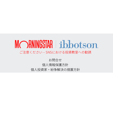
ご注意ください – SNSにおける投資教室への勧誘
お問合せ
個人情報保護方針
個人投資家・紛争解決の措置方針
勧誘方針
反社会的勢力に対する基本方針
投資助言契約にかかる手数料等およびリスクについて
特定投資家に移行する期限について
証券取引等監視委員会＜情報提供＞
イボットソン・アソシエイツ・ジャパン株式会社