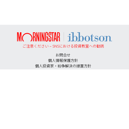
ご注意ください – SNSにおける投資教室への勧誘
お問合せ
個人情報保護方針
個人投資家・紛争解決の措置方針
勧誘方針
反社会的勢力に対する基本方針
投資助言契約にかかる手数料等およびリスクについて
特定投資家に移行する期限について
証券取引等監視委員会＜情報提供＞
イボットソン・アソシエイツ・ジャパン株式会社
金融商品取引業者： 関東財務局長（金商）第555号 加入協会： 一
般社団法人資産運用業協会