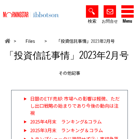
検索
Menu
お問合せ
>
Files
>
「投資信託事情」
年
月号
2023
2
2023
2
「投資信託事情」
年
月号
その他記事
日銀のETF売却: 市場への影響は軽微、ただ
し出口戦略の始まりであり今後の動向は注
視
2025年4月末 ランキング&コラム
2025年3月末 ランキング＆コラム
トランプショックに狼狽せず②：市場急落